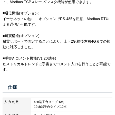
ト、Modbus TCPスレーブ/マスタ機能が使用できます。
■通信機能(オプション)
イーサネットの他に、オプションでRS-485を用意。Modbus RTUに
よる通信が可能です。
■耐震構造(オプション)
耐震サポートで固定することにより、上下2G,前後左右4Gまでの振
動に対応しました。
■手書きコメント機能(V1.20以降)
ヒストリカルトレンドに手書きでコメント入力を行うことが可能で
す。
仕様
入 力 点 数
6ch端子台タイプ :6点
12ch端子台タイプ:12点