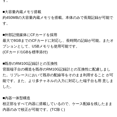
す。
■大容量内蔵メモリ搭載
約450MBの大容量内蔵メモリを搭載。本体のみで長期記録が可能で
す。
■外部記憶媒体にCFカードを採用
最大で8GBまでのCFカードに対応し、長時間の記録が可能。またオ
プションとして、USBメモリも使用可能です。
(CFカード/1GBを標準添付)
■既存のRM10G記録計との互換性
背面端子台の構造を既存のRM10G記録計との互換性に配慮しまし
た。リプレースにおいて既存の配線等をそのまま利用すること が可
能です。また、より多チャネルの入力に対応した端子台も用 意しま
した。
■内器一体型構造
校正部をすべて内器に搭載しているので、ケース配線を残したまま
内器のみで校正が可能です。(TC除く)