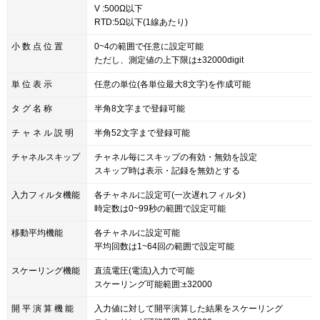
V :500Ω以下
RTD:5Ω以下(1線あたり)
小 数 点 位 置
0~4の範囲で任意に設定可能
ただし、測定値の上下限は±32000digit
単 位 表 示
任意の単位(各単位最大8文字)を作成可能
タ グ 名 称
半角8文字まで登録可能
チ ャ ネ ル 説 明
半角52文字まで登録可能
チャネルスキップ
チャネル毎にスキップの有効・無効を設定
スキップ時は表示・記録を無効とする
入力フィルタ機能
各チャネルに設定可(一次遅れフィルタ)
時定数は0~99秒の範囲で設定可能
移動平均機能
各チャネルに設定可能
平均回数は1~64回の範囲で設定可能
スケーリング機能
直流電圧(電流)入力で可能
スケーリング可能範囲:±32000
開 平 演 算 機 能
入力値に対して開平演算した結果をスケーリング