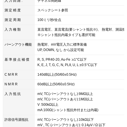
入 力 回 路 :
チャネル間絶縁
測 定 精 度
スペックシート参照
測 定 周 期
100ミリ秒/全点
入 力 種 類
直流電圧、直流電流(要シャント抵抗※)、 熱電対、測温抵
※シャント抵抗内蔵タイプも選択可能
バーンアウト機能
熱電対、mV電圧入力に標準装備
UP, DOWN, なし から設定可能
基 準 接 点 補 償
R, S, PR40-20, Au-Fe :±1°C以下
K, E, J, T, G, C, N, PLII, U, L:±0.5°C以下
C M R R
140dB以上(50/60±0.5Hz)
N M R R
60dB以上(50/60±0.5Hz)
入 力 抵 抗
mV, TC(バーンアウトなし):9MΩ以上
mV, TC(バーンアウトあり):1MΩ以上
V :500kΩ以上
mA:100Ω(シャント抵抗外付または内蔵)
許容信号源抵抗
mV, TC(バーンアウトなし):10kΩ以下
mV , TC (バーンアウトあり): 0.14μV / Ω 以下