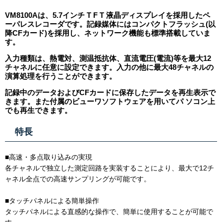
VM8100Aは、5.7インチ T F T 液晶ディスプレイを採用したペ
ーパレスレコーダです。記録媒体にはコンパクトフラッシュ(以
降CFカード)を採用し、ネットワーク機能も標準搭載していま
す。
入力種類は、熱電対、測温抵抗体、直流電圧(電流)等を最大12
チャネルに任意に設定できます。入力の他に最大48チャネルの
演算処理を行うことができます。
記録中のデータおよびCFカードに保存したデータを再生表示で
きます。また付属のビューワソフトウェアを用いてパ ソコン上
でも再生できます。
特長
■高速・多点取り込みの実現
各チャネルで独立した測定回路を実装することにより、最大で12チ
ャネル全点での高速サンプリングが可能です。
■タッチパネルによる簡単操作
タッチパネルによる直感的な操作で、簡単に使用することが可能で