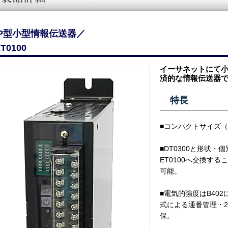
IP型小型情報伝送器／
T0100
イーサネットにて
済的な情報伝送器
特長
■コンパクトサイズ（ H:
■DT0300と形状
ET0100へ交換す
可能。
■電気的強度はB402
式による通番管理・
保。