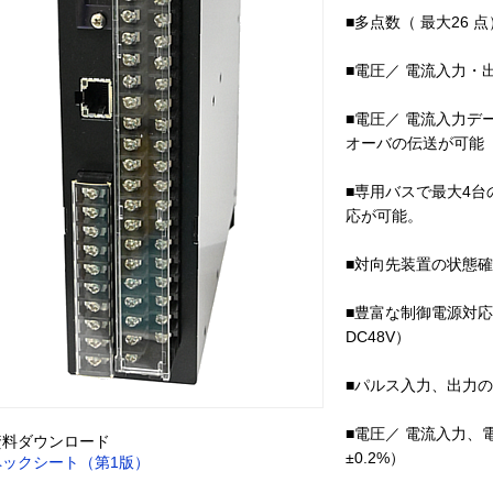
■多点数（ 最大26 
■電圧／ 電流入力・
■電圧／ 電流入力
オーバの伝送が可能
■専用バスで最大4
応が可能。
■対向先装置の状態
■豊富な制御電源対応（ AC1
DC48V）
■パルス入力、出力
■電圧／ 電流入力、
資料ダウンロード
±0.2%）
ペックシート（第1版）