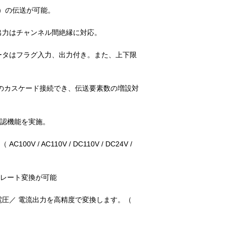
点）の伝送が可能。
出力はチャンネル間絶縁に対応。
データはフラグ入力、出力付き。また、上下限
台のカスケード接続でき、伝送要素数の増設対
確認機能を実施。
00V / AC110V / DC110V / DC24V /
のレート変換が可能
電圧／ 電流出力を高精度で変換します。（