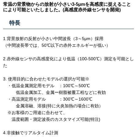
常温の背景物からの放射が小さい3-5μmを高感度に捉えること
により可能といたしました。(高感度赤外線センサを開発)
特長
1.背景放射の反射が小さい中間波長（3～5μm）採用
（中間波長帯では、50℃以下の赤外エネルギーが低い）
2.赤外線センサの高感度化により低温（100-500℃）測定を可能とし
た
3. 使用目的に合わせたモデルの選択が可能※
・低温金属測定用モデル ：100℃～500℃
低温金属加工、金属ー樹脂被覆工程などに有効
・高温測定用モデル ：300℃～1600℃
金属溶融、溶接(特に火炎加熱の場合に有効）
※お客様のご用途に合わせて、
温度範囲・測定波長のカスタマイズ可能(特注)
4.非接触でリアルタイム計測