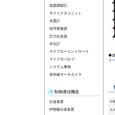
温度調節計
サイリスタユニット
水質計
信号変換器
圧力伝送器
水位計
マスフローコントローラ
◆
マイクロバルブ
ス
システム事例
赤外線サーモカメラ
制御通信機器
伝送装置
分
IP情報伝送装置
入