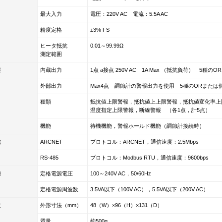
最大入力
電圧：220V AC 電流：5.5A AC
精度定格
±3% FS
ヒータ抵抗
0.01～99.99Ω
測定範囲
報
内蔵出力
1点 a接点 250V AC 1A Max （抵抗負荷） 5種のOR
外部出力
Max4点 調節計の警報出力を使用 5種のORまたは
種類
抵抗値上限警報，抵抗値上上限警報，抵抗値変化率上
温度指定上限警報，断線警報 （各1点，計5点）
機能
待機機能，警報ホールド機能（調節計接続時）
信
ARCNET
プロトコル：ARCNET，通信速度：2.5Mbps
RS-485
プロトコル：Modbus RTU，通信速度：9600bps
源
定格電源電圧
100～240V AC，50/60Hz
定格電源周波数
3.5VA以下（100V AC），5.5VA以下（200V AC）
造
外形寸法（mm）
48（W）×96（H）×131（D）
質量
約500g