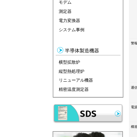
モデム
測定器
電力変換器
システム事例
警
半導体製造機器
横型拡散炉
縦型熱処理炉
リニューアル機器
通
精密温度測定器
電
構