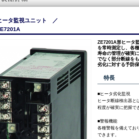
ヒータ監視ユニット ／
E7201A
ZE7201A形ヒ
を常時測定し、各種
寿命の管理が確実
でなく部分断線を
劣化に対する予防
特長
■ヒータ劣化監視
ヒータ断線検出器と
程度が確実に把握で
■警報機能
各種警報を備えてお
できます。