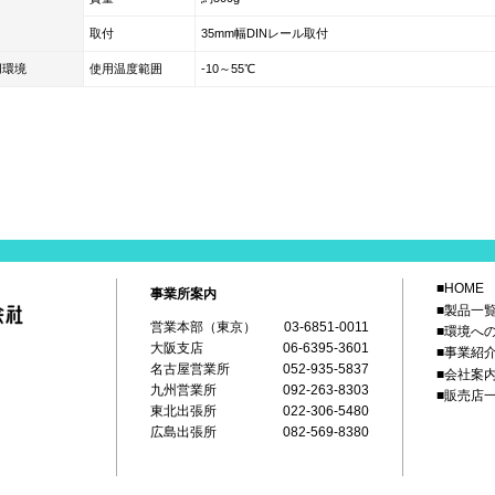
取付
35mm幅DINレール取付
用環境
使用温度範囲
-10～55℃
■HOME
事業所案内
■製品一
営業本部（東京）
03-6851-0011
■環境へ
大阪支店
06-6395-3601
■事業紹
名古屋営業所
052-935-5837
■会社案
九州営業所
092-263-8303
■販売店
東北出張所
022-306-5480
広島出張所
082-569-8380