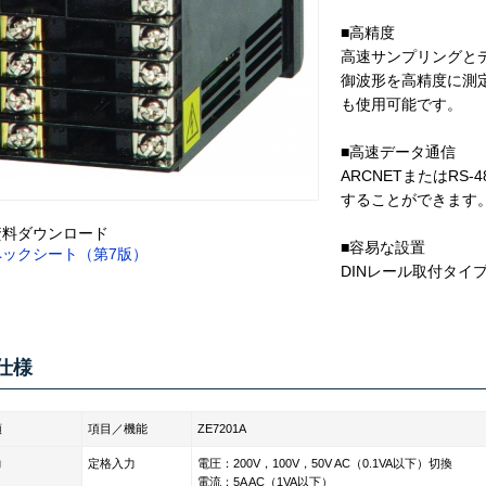
■高精度
高速サンプリングと
御波形を高精度に測定
も使用可能です。
■高速データ通信
ARCNETまたはRS
することができます
資料ダウンロード
■容易な設置
ペックシート（第7版）
DINレール取付タイ
仕様
類
項目／機能
ZE7201A
力
定格入力
電圧：200V，100V，50V AC（0.1VA以下）切換
電流：5A AC（1VA以下）