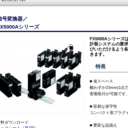
信号変換器／
FX5000Aシリーズ
FX5000Aシリース
計装システムの要
びいただけるよう
きます。
特長
■ 省スペース
幅わずか23mm(1
密着取付が可能です
■ 容易な保守性
コンパクト形プラク
資料ダウンロード
■ 豊富な品揃え
ペックシート（第3版）