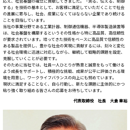
応え、社会基盤の確立に貢献してきました。「測る、伝える、制御
する」を技術の基本として、お客様に満足していただくことで社会
の進展に寄与し、社会、産業になくてはならない企業であり続ける
ことを目指しています。
当社の事業分野である工業計器、制御通信機器、半導体製造装置等
は、社会基盤を構築するというその性格から特に高品質、高信頼性
が要求されています。培ってきた技術をベースに高品質で信頼性の
ある製品を提供し、豊かな社会の実現に貢献するには、刻々と変化
する社会環境に迅速に対応しながら、継続して戦略的課題を設定、
克服していくことが必要です。
そのために当社では、社員一人ひとりが熱意と誠意をもって働ける
よう成長をサポートし、積極的な挑戦、成果が公平に評価される環
境を用意し、ワークライフバランスの向上にも努めています。
現状に満足することなく、自ら行動し、新たな課題に主体的にかつ
粘り強く取り組める皆さんの応募をお待ちしています。
代表取締役 社長 大倉 章裕