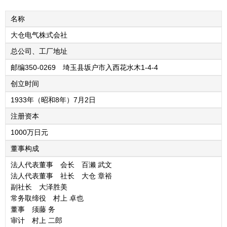
名称
大仓电气株式会社
总公司、工厂地址
邮编350-0269 埼玉县坂户市入西花水木1-4-4
创立时间
1933年（昭和8年）7月2日
注册资本
1000万日元
董事构成
法人代表董事 会长 百濑 武文
法人代表董事 社长 大仓 章裕
副社长 大泽胜美
常务取缔役 村上 卓也
董事 须藤 务
审计 村上 二郎