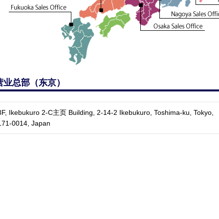
营业总部（东京）
3F, Ikebukuro 2-C主页 Building, 2-14-2 Ikebukuro, Toshima-ku, Tokyo,
171-0014, Japan