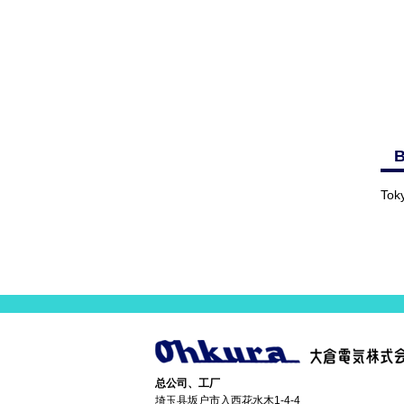
B
Tok
总公司、工厂
埼玉县坂户市入西花水木1-4-4