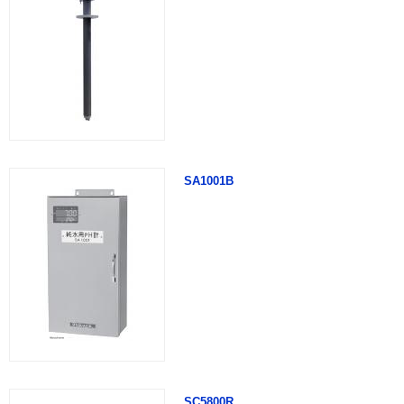
SA1001B
SC5800R